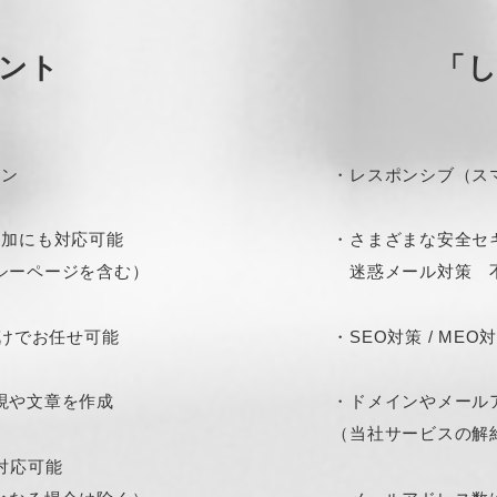
ント
「
ラン
・レスポンシブ（スマ
追加にも対応可能
・さまざまな安全セキュ
シーページを含む）
迷惑メール対策 不
だけでお任せ可能
・SEO対策 / M
現や文章を作成
・ドメインやメール
（当社サービスの解
対応可能