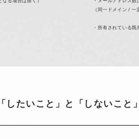
となる場合は除く）
・メールアドレス数
（同一ドメイン / 
・所有されている既
「したいこと」と
「しないこと