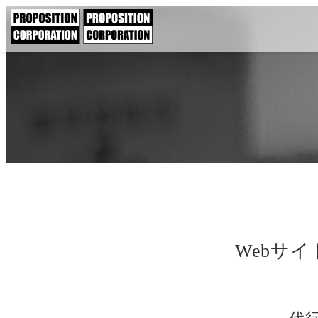
内
容
を
ス
キ
ッ
プ
Webサ