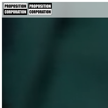
内
容
を
ス
キ
ッ
プ